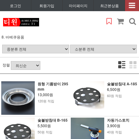
로그인
회원가입
마이페이지
최근본상품
8. 바베큐용품
정렬
원형 기름받이 295
숯불받침대 A-185
mm
6,500원
13,000원
60원 적립
120원 적립
숯불받침대 B-165
자동가스토치
5,500원
3,900원
50원 적립
40원 적립