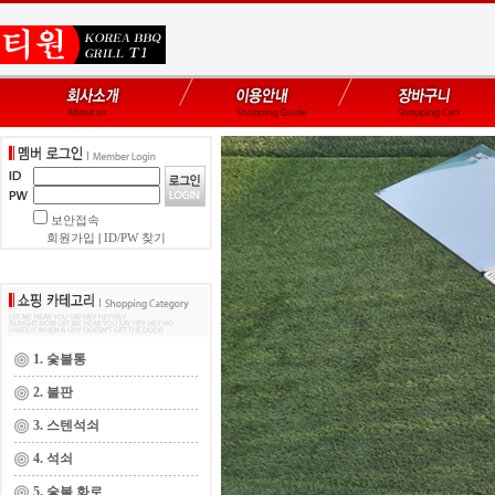
보안접속
회원가입
|
ID/PW 찾기
1. 숯불통
2. 불판
3. 스텐석쇠
4. 석쇠
5. 숯불 화로