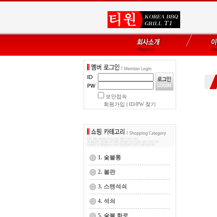
보안접속
회원가입
|
ID/PW 찾기
1. 숯불통
2. 불판
3. 스텐석쇠
4. 석쇠
5. 숯불 화로