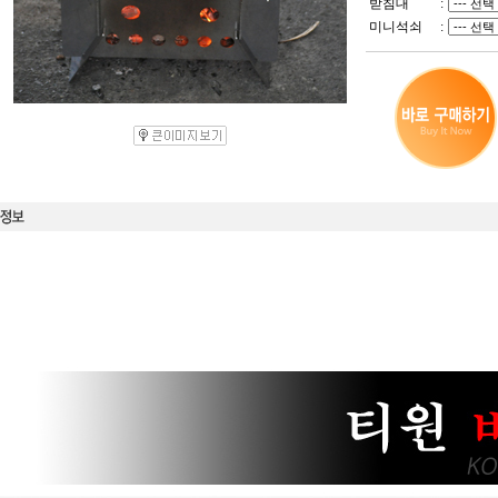
받침대
:
미니석쇠
: