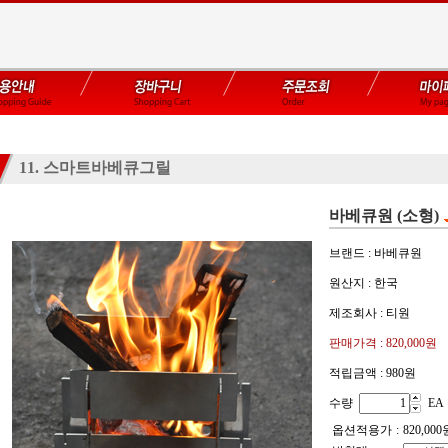
11. 스마트바베큐그릴
바베큐원 (소형)
브랜드 : 바베큐원
원산지 : 한국
제조회사 : 티원
판매가격 :
820,000원
적립금액 :
980원
수량
EA
옵션적용가
:
820,000